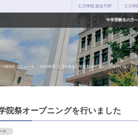
仁川学院 総合TOP
仁川学
中学受験生の方
NEWS
ニュース
2025年度
【生徒会】学院祭オープニングを行いました
学院祭オープニングを行いました
ース