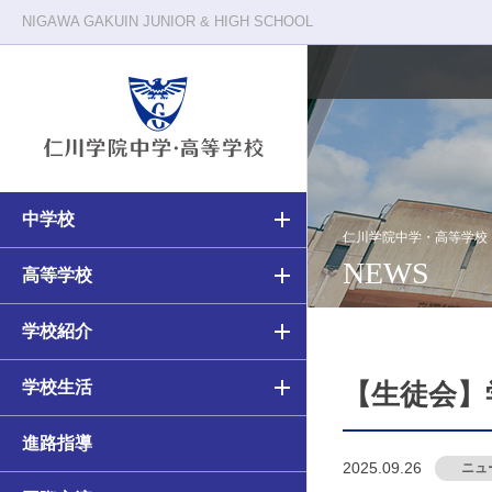
NIGAWA GAKUIN JUNIOR & HIGH SCHOOL
中学校
校長メッセージ
仁川学院の一日
仁川学院中学・高等学校
NEWS
中学・高等学校の教育
高等学校の教育
高等学校
教育原理
クラブ活動
中学校（6ヵ年）カリキュラム
高校（3ヵ年）カリキュラム
学校紹介
施設・環境
年間行事
学校生活
アカデミアコース
アカデミアコース
【生徒会】
進路指導
カルティベーションコース
カルティベーションコース／
2025.09.26
ニュ
カルティベーションSコース