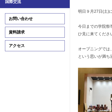
国際交流
学習支援
学習支援
明日９月27日(土
国際交流プログラム
お問い合わせ
国際交流プログラム
今日までの学院祭
資料請求
ひ見に来てくださ
中学入試情報
アクセス
高校入試情報
オープニングでは
入試要項
という思いが満ち
入試要項
説明会・公開行事
説明会・公開行事
学費・諸費用
学費・諸費用
入試結果
入試結果