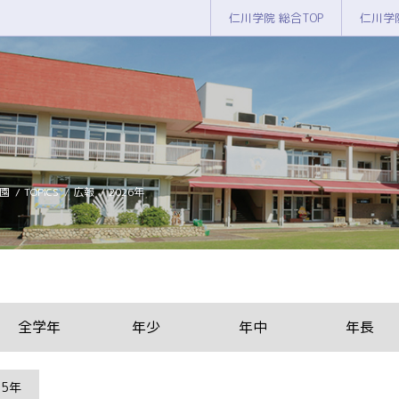
仁川学院 総合TOP
仁川学
園
TOPICS
広報
2026年
全学年
年少
年中
年長
25年