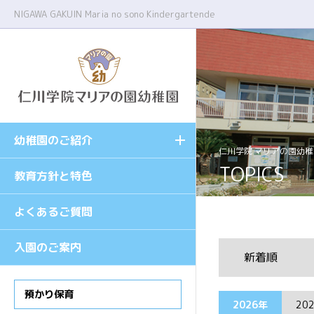
NIGAWA GAKUIN Maria no sono Kindergartende
幼稚園のご紹介
園長メッセージ
仁川学院 マリアの園幼稚
TOPICS
教育方針と特色
施設案内
よくあるご質問
幼稚園の1日
入園のご案内
課外授業
新着順
年間行事
預かり保育
2026年
20