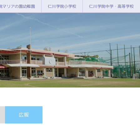
院マリアの園幼稚園
仁川学院小学校
仁川学院中学・高等学校
広報