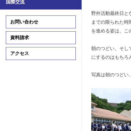
国際交流
学習支援
学習支援
野外活動最終日と
国際交流プログラム
お問い合わせ
までの限られた時
国際交流プログラム
を進める姿は、こ
資料請求
中学入試情報
朝のつどい、そし
アクセス
高校入試情報
にするのはもちろ
入試要項
入試要項
写真は朝のつどい
説明会・公開行事
説明会・公開行事
学費・諸費用
学費・諸費用
入試結果
入試結果