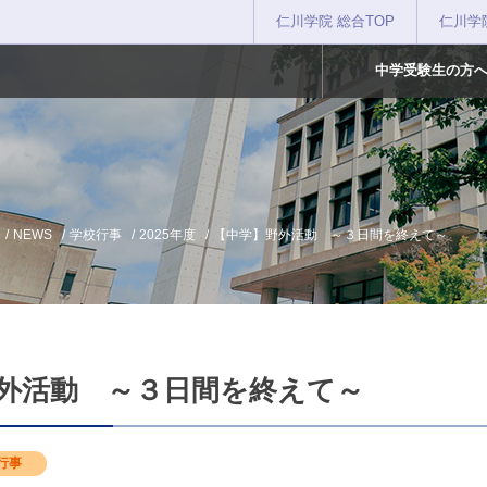
仁川学院 総合TOP
仁川学
中学受験生の方
NEWS
学校行事
2025年度
【中学】野外活動 ～３日間を終えて～
外活動 ～３日間を終えて～
行事