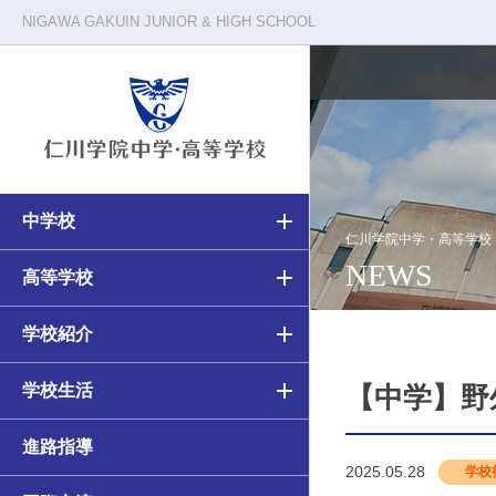
NIGAWA GAKUIN JUNIOR & HIGH SCHOOL
中学校
校長メッセージ
仁川学院の一日
仁川学院中学・高等学校
NEWS
中学・高等学校の教育
高等学校の教育
高等学校
教育原理
クラブ活動
中学校（6ヵ年）カリキュラム
高校（3ヵ年）カリキュラム
学校紹介
施設・環境
年間行事
学校生活
アカデミアコース
アカデミアコース
【中学】野
進路指導
カルティベーションコース
カルティベーションコース／
2025.05.28
学校
カルティベーションSコース