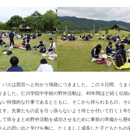
、バスは西宮へと向かう帰路につきました。この３日間、うま
りました。仁川学院中学校の野外活動は、40年間ほど続く伝統
ない特徴的な行事であるとともに、そこから得られるもの、そ
ます。先輩たちの足を引っ張らないよう何とか付いて行く１年
して班をまとめ野外活動を成功させるために事前の準備から懸
さんの思い出と学びを胸に、たくましく成長した子どもたちの