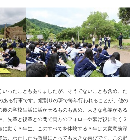
くいったこともありましたが、そうでないことも含め、た
のある行事です。縦割りの班で毎年行われることが、他の
の後の学校生活に活かせるものも含め、大きな意義がある
生、先輩と後輩との間で両方のフォローや繋げ役に動く２
命に動く３年生、このすべてを体験する３年は大変意義深
姿は、わたしたち教員にとっても大きな喜びです。この野