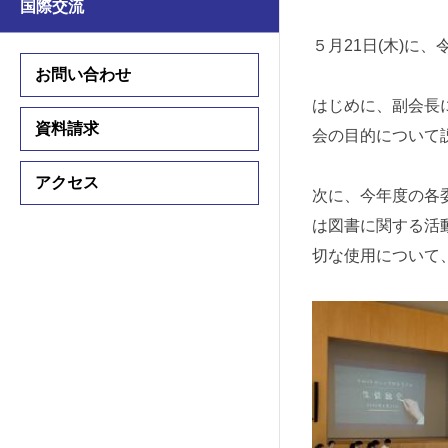
国際交流
学習支援
学習支援
５月21日(木)に
国際交流プログラム
お問い合わせ
国際交流プログラム
はじめに、副会長
資料請求
会の目的について
中学入試情報
アクセス
高校入試情報
次に、今年度の各
入試要項
は図書に関する活動
入試要項
切な使用について
説明会・公開行事
説明会・公開行事
学費・諸費用
学費・諸費用
入試結果
入試結果