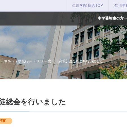
仁川学院 総合TOP
仁川学
中学受験生の方
NEWS
学校行事
2026年度
【高校】生徒総会を行いました
徒総会を行いました
行事