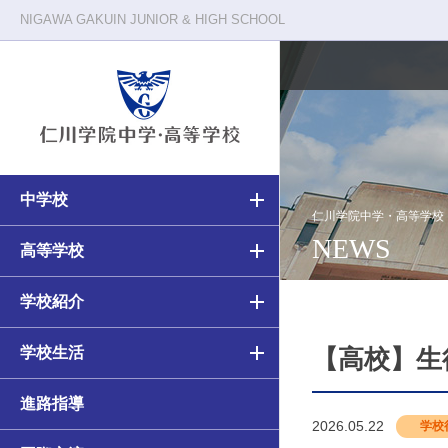
NIGAWA GAKUIN JUNIOR & HIGH SCHOOL
中学校
校長メッセージ
仁川学院の一日
仁川学院中学・高等学校
NEWS
中学・高等学校の教育
高等学校の教育
高等学校
教育原理
クラブ活動
中学校（6ヵ年）カリキュラム
高校（3ヵ年）カリキュラム
学校紹介
施設・環境
年間行事
学校生活
アカデミアコース
アカデミアコース
【高校】生
進路指導
カルティベーションコース
カルティベーションコース／
2026.05.22
学校
カルティベーションSコース