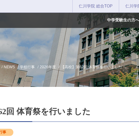
仁川学院 総合TOP
仁川学
中学受験生の方
NEWS
学校行事
2026年度
【高校】第62回 体育祭を行いました
62回 体育祭を行いました
行事