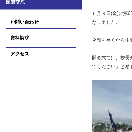
国際交流
学習支援
学習支援
５月８日(金)に
国際交流プログラム
お問い合わせ
なりました。
国際交流プログラム
資料請求
今朝も早くから生
中学入試情報
アクセス
高校入試情報
開会式では、校長
入試要項
てください」と励
入試要項
説明会・公開行事
説明会・公開行事
学費・諸費用
学費・諸費用
入試結果
入試結果