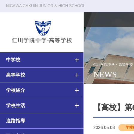
NIGAWA GAKUIN JUNIOR & HIGH SCHOOL
中学校
校長メッセージ
仁川学院の一日
仁川学院中学・高等学校
NEWS
中学・高等学校の教育
高等学校の教育
高等学校
教育原理
クラブ活動
中学校（6ヵ年）カリキュラム
高校（3ヵ年）カリキュラム
学校紹介
施設・環境
年間行事
学校生活
アカデミアコース
アカデミアコース
【高校】第
進路指導
カルティベーションコース
カルティベーションコース／
2026.05.08
学校
カルティベーションSコース