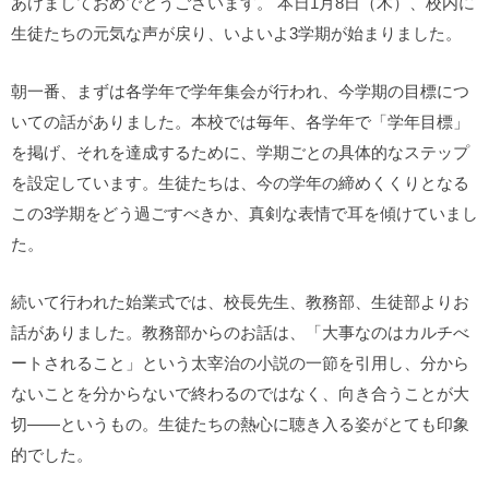
あけましておめでとうございます。 本日1月8日（木）、校内に
生徒たちの元気な声が戻り、いよいよ3学期が始まりました。
朝一番、まずは各学年で学年集会が行われ、今学期の目標につ
いての話がありました。本校では毎年、各学年で「学年目標」
を掲げ、それを達成するために、学期ごとの具体的なステップ
を設定しています。生徒たちは、今の学年の締めくくりとなる
この3学期をどう過ごすべきか、真剣な表情で耳を傾けていまし
た。
続いて行われた始業式では、校長先生、教務部、生徒部よりお
話がありました。教務部からのお話は、「大事なのはカルチべ
ートされること」という太宰治の小説の一節を引用し、分から
ないことを分からないで終わるのではなく、向き合うことが大
切――というもの。生徒たちの熱心に聴き入る姿がとても印象
的でした。