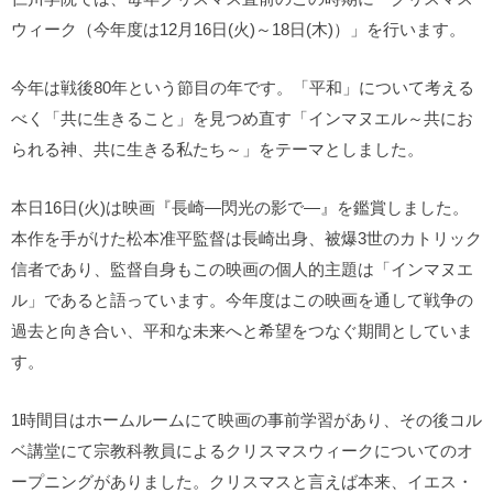
ウィーク（今年度は12月16日(火)～18日(木)）」を行います。
今年は戦後80年という節目の年です。「平和」について考える
べく「共に生きること」を見つめ直す「インマヌエル～共にお
られる神、共に生きる私たち～」をテーマとしました。
本日16日(火)は映画『長崎―閃光の影で―』を鑑賞しました。
本作を手がけた松本准平監督は長崎出身、被爆3世のカトリック
信者であり、監督自身もこの映画の個人的主題は「インマヌエ
ル」であると語っています。今年度はこの映画を通して戦争の
過去と向き合い、平和な未来へと希望をつなぐ期間としていま
す。
1時間目はホームルームにて映画の事前学習があり、その後コル
ベ講堂にて宗教科教員によるクリスマスウィークについてのオ
ープニングがありました。クリスマスと言えば本来、イエス・