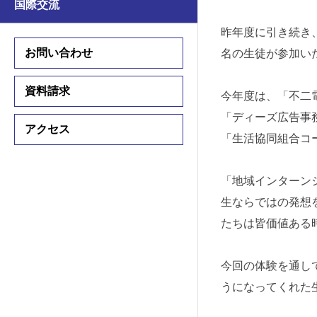
国際交流
学習支援
学習支援
昨年度に引き続き
国際交流プログラム
お問い合わせ
名の生徒が参加い
国際交流プログラム
資料請求
今年度は、「不二
中学入試情報
「ディーズ広告事
アクセス
高校入試情報
「生活協同組合コ
入試要項
入試要項
「地域インターン
説明会・公開行事
生ならではの発想
説明会・公開行事
たちは皆価値ある
学費・諸費用
学費・諸費用
今回の体験を通し
入試結果
入試結果
うになってくれた