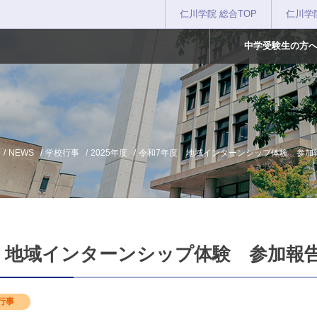
仁川学院 総合TOP
仁川学
中学受験生の方
NEWS
学校行事
2025年度
令和7年度 地域インターンシップ体験 参加
 地域インターンシップ体験 参加報
行事