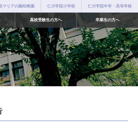
院マリアの園幼稚園
仁川学院小学校
仁川学院中学・高等学校
へ
高校受験生の方へ
卒業生の方へ
報告
告