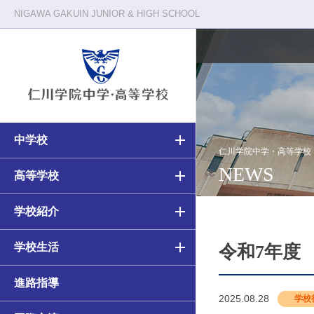
NIGAWA GAKUIN JUNIOR & HIGH SCHOOL
中学校
校長メッセージ
仁川学院の一日
仁川学院中学・高等学校
NEWS
中学・高等学校の教育
高等学校の教育
高等学校
教育原理
クラブ活動
中学校（6ヵ年）カリキュラム
高校（3ヵ年）カリキュラム
学校紹介
施設・環境
年間行事
学校生活
アカデミアコース
アカデミアコース
令和7年度
進路指導
カルティベーションコース
カルティベーションコース／
2025.08.28
学校
カルティベーションSコース