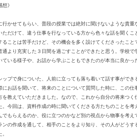
感想》
に行かせてもらい、普段の授業では絶対に聞けないような貴重
いただけて、違う仕事を行なっている方から色々な話を聞くこ
することは苦手だけど、その機会を多く設けてくださったこと
普通より充実した３日間を過ごすことができたと思う。学校で
いている様子や、お話から学ぶこともできたのが本当に良かっ
シップで身についた、人前に立っても落ち着いて話す事ができ
際にお話を聞いて、将来のことについて質問した時に、この仕
方を教えていただきました。なので、これから自分の将来つく
た。今回は、資料作成の時に聞いてくださる方たちのことを考
んでもらえるのか、役に立つのかなど別の視点から物事を考え
ランの作成を通して、相手のことをより知り、その人がどうす
た。