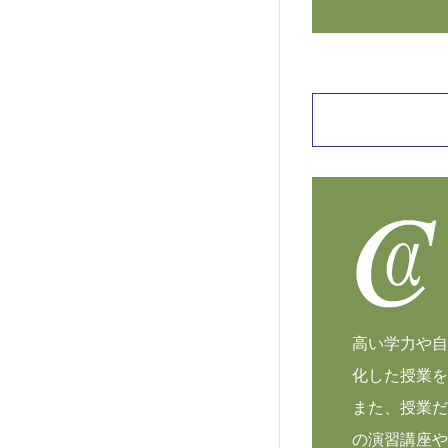
高い学力や自
化した授業を
また、授業だ
の演習講座や