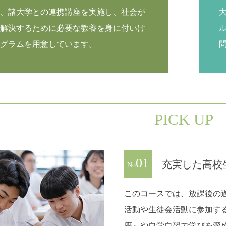
、諸大学との連携講座を実施し、社会が
解決するために必要な教養を身に付いけ
グラムを用意しています。
PICK UP
01
充実した高校
No
このコースでは、放課後の
活動や生徒会活動に参加す
座』や自学自習で学びを深