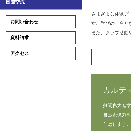
国際交流
学習支援
学習支援
さまざまな体験プ
国際交流プログラム
お問い合わせ
す。学びの土台と
国際交流プログラム
また、クラブ活動
資料請求
中学入試情報
アクセス
高校入試情報
入試要項
入試要項
説明会・公開行事
説明会・公開行事
カルテ
学費・諸費用
学費・諸費用
難関私大進学
入試結果
自己表現力を
入試結果
伸ばします。