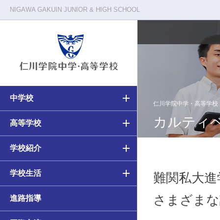
NIGAWA GAKUIN JUNIOR & HIGH SCHOOL
中学校
校長メッセージ
仁川学院の一日
仁川学院中学・高等学校
カルティ
中学・高等学校の教育
高等学校の教育
高等学校
教育原理
クラブ活動
中学校（6ヵ年）カリキュラム
高校（3ヵ年）カリキュラム
学校紹介
施設・環境
年間行事
学校生活
アカデミアコース
アカデミアコース
難関私大進
さまざまな
進路指導
カルティベーションコース
カルティベーションコース／
カルティベーションSコース