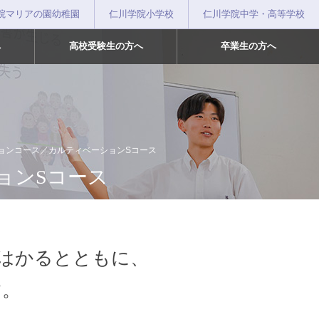
院マリアの園幼稚園
仁川学院小学校
仁川学院中学・高等学校
へ
高校受験生の方へ
卒業生の方へ
ョンコース／カルティベーションSコース
ョンSコース
はかるとともに、
す。