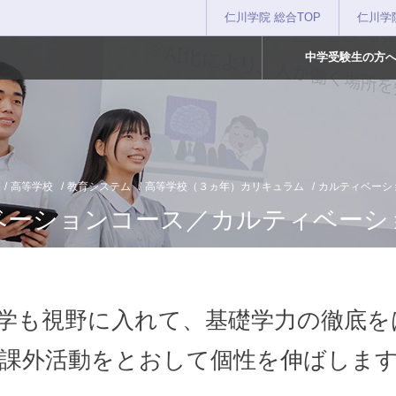
仁川学院 総合TOP
仁川学
中学受験生の方
高等学校
教育システム
高等学校（３ヵ年）カリキュラム
カルティベーシ
ベーションコース／カルティベーシ
学も視野に入れて、基礎学力の徹底を
課外活動をとおして個性を伸ばしま