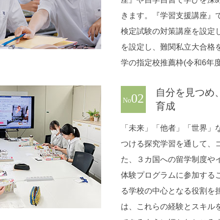
きます。『学習支援講座』
検定試験の対策講座を設定
を設定し、難関私立大合格を
学の指定校推薦枠(令和6年
自分を見つめ
02
No
育成
「未来」「他者」「世界」
つける探究学習を通して、
た、３カ国への留学制度や
体験プログラムに参加する
る学校の中心となる役割を
は、これらの経験とスキル