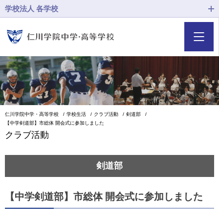
学校法人 各学校
仁川学院中学・高等学校
学校生活
クラブ活動
剣道部
【中学剣道部】市総体 開会式に参加しました
クラブ活動
剣道部
【中学剣道部】市総体 開会式に参加しました