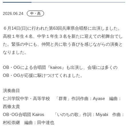
2026.06.24
中・高
６月14日(日)に行われた第63回兵庫県合唱祭に出演しました。
高校１年生４名、中学１年生３名を新たに迎えての初舞台でし
た。緊張の中にも、仲間と共に歌う喜びを感じながらの演奏と
なりました。
OB・OGによる合唱団『kairos』も出演し、会場には多くの
OB・OGが応援に駆けつけてくれました。
演奏曲目
仁川学院中学・高等学校 「群青」作詞作曲：Ayase 編曲：
西條太貴
OB･OG合唱団 Kairos 「いのちの歌」作詞：Miyabi 作曲：
村松崇継 編曲：田中達也