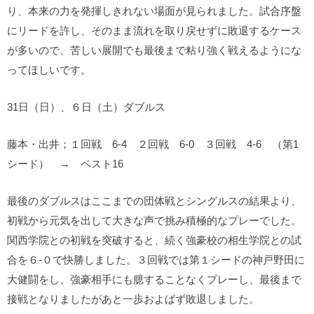
り、本来の力を発揮しきれない場面が見られました。試合序盤
にリードを許し、そのまま流れを取り戻せずに敗退するケース
が多いので、苦しい展開でも最後まで粘り強く戦えるようにな
ってほしいです。
31日（日）、６日（土）ダブルス
藤本・出井；１回戦 6-4 ２回戦 6-0 ３回戦 4-6 （第1
シード） → ベスト16
最後のダブルスはここまでの団体戦とシングルスの結果より、
初戦から元気を出して大きな声で挑み積極的なプレーでした。
関西学院との初戦を突破すると、続く強豪校の相生学院との試
合を６-０で快勝しました。３回戦では第１シードの神戸野田に
大健闘をし、強豪相手にも臆することなくプレーし、最後まで
接戦となりましたがあと一歩およばず敗退しました。