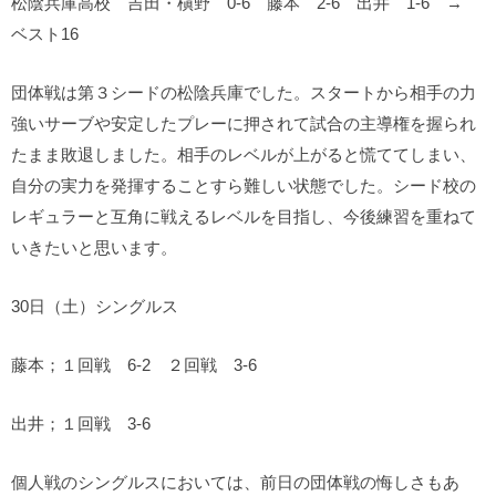
松陰兵庫高校 吉田・槇野 0-6 藤本 2-6 出井 1-6 →
ベスト16
団体戦は第３シードの松陰兵庫でした。スタートから相手の力
強いサーブや安定したプレーに押されて試合の主導権を握られ
たまま敗退しました。相手のレベルが上がると慌ててしまい、
自分の実力を発揮することすら難しい状態でした。シード校の
レギュラーと互角に戦えるレベルを目指し、今後練習を重ねて
いきたいと思います。
30日（土）シングルス
藤本；１回戦 6-2 ２回戦 3-6
出井；１回戦 3-6
個人戦のシングルスにおいては、前日の団体戦の悔しさもあ