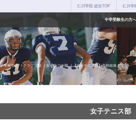
仁川学院 総合TOP
仁川学
中学受験生の方
学校生活
クラブ活動
女子テニス部
【女子テニス部】高校総体まで
動
女子テニス部