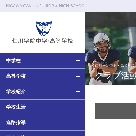
NIGAWA GAKUIN JUNIOR & HIGH SCHOOL
中学校
校長メッセージ
仁川学院の一日
仁川学院中学・高等学校
クラブ活
中学・高等学校の教育
高等学校の教育
高等学校
教育原理
クラブ活動
中学校（6ヵ年）カリキュラム
高校（3ヵ年）カリキュラム
学校紹介
施設・環境
年間行事
学校生活
アカデミアコース
アカデミアコース
進路指導
カルティベーションコース
カルティベーションコース／
カルティベーションSコース