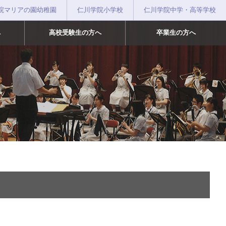
院マリアの園幼稚園
仁川学院小学校
仁川学院中学・高等学校
へ
高校受験生の方へ
卒業生の方へ