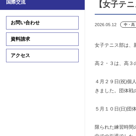
国際交流
【女子テニ
学習支援
学習支援
国際交流プログラム
お問い合わせ
2026.05.12
中・高
国際交流プログラム
資料請求
女子テニス部は、
中学入試情報
アクセス
高校入試情報
高２・３は、高３
入試要項
入試要項
４月２９日(祝)
説明会・公開行事
説明会・公開行事
きました。団体戦
学費・諸費用
学費・諸費用
５月１０日(日)
入試結果
入試結果
限られた練習時間