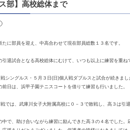
ス部】高校総体まで
新たに部員を迎え、中高合わせて現在部員総数１３名です。
の引退試合となる高校総体にむけて、いつも以上に練習を重ね
個人戦シングルス・５月３日(日)個人戦ダブルスと試合が続きま
の前日は、浜甲子園テニスコートを借りて練習も行いました。
団体戦では、武庫川女子大附属高校に０－３で敗戦し、高３は引
の中で、助け合いながら練習に励んできた高３の４名でした。