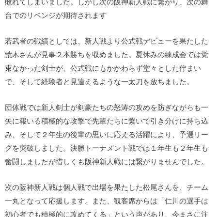
敗れてしまいました。しかし次の阪神新人戦に繋がり、次の舞
台でのリベンジが期待されます
若武者の戦績としては、新人戦より公式戦デビューを果たした
荒木さんが見事２本勝ちを収めました。夏休みの練成会では覚
束なかった剣士が、公式戦にもかかわらず堂々とした佇まい
で、そして経験者と見違えるような一太刀を放ちました。
団体戦では新人剣士が剣豪たちの怒涛の攻めを防ぎながらも一
矢に報いる積極的な攻撃で先輩たちに繋いで引き分けに持ち込
み、そして２年生の後輩の思いに応える活躍により、予選リー
グを突破しました。決勝トーナメント戦では１年生も２年生も
奮闘しましたが惜しくも阪神新人戦には繋がりませんでした。
次の阪神新人戦は個人戦で出場を果たした松尾さんを、チーム
一丸となって応援します。また、観客席からは「仁川の選手は
初心者でも積極的に攻めてくる」という声があり、今まさに注