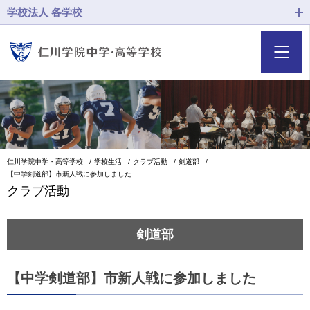
学校法人 各学校
仁川学院中学・高等学校
学校生活
クラブ活動
剣道部
【中学剣道部】市新人戦に参加しました
クラブ活動
剣道部
【中学剣道部】市新人戦に参加しました