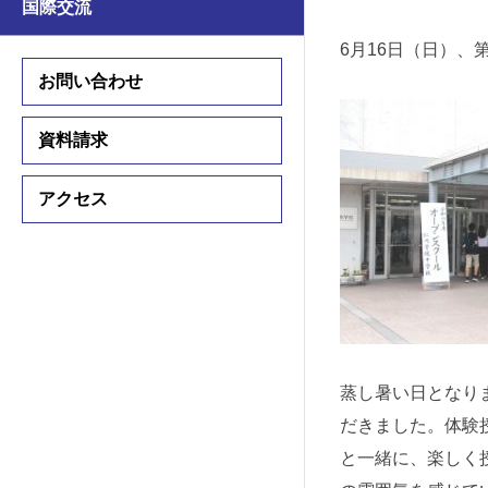
国際交流
学習支援
学習支援
6月16日（日）
国際交流プログラム
お問い合わせ
国際交流プログラム
資料請求
中学入試情報
アクセス
高校入試情報
入試要項
入試要項
説明会・公開行事
説明会・公開行事
学費・諸費用
学費・諸費用
蒸し暑い日となり
入試結果
だきました。体験
入試結果
と一緒に、楽しく