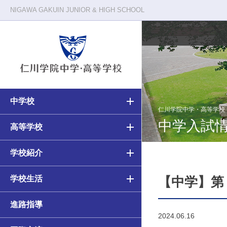
NIGAWA GAKUIN JUNIOR & HIGH SCHOOL
中学校
校長メッセージ
仁川学院の一日
仁川学院中学・高等学校
中学入試
中学・高等学校の教育
高等学校の教育
高等学校
教育原理
クラブ活動
中学校（6ヵ年）カリキュラム
高校（3ヵ年）カリキュラム
学校紹介
施設・環境
年間行事
学校生活
アカデミアコース
アカデミアコース
【中学】第
進路指導
カルティベーションコース
カルティベーションコース／
2024.06.16
カルティベーションSコース