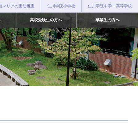
院マリアの園幼稚園
仁川学院小学校
仁川学院中学・高等学校
へ
高校受験生の方へ
卒業生の方へ