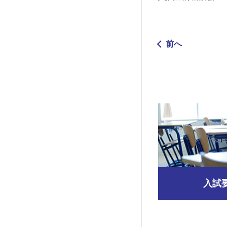
前へ
入試