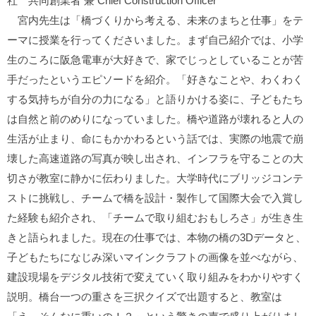
社 共同創業者 兼 Chief Construction Officer
宮内先生は「橋づくりから考える、未来のまちと仕事」をテ
ーマに授業を行ってくださいました。まず自己紹介では、小学
生のころに阪急電車が大好きで、家でじっとしていることが苦
手だったというエピソードを紹介。「好きなことや、わくわく
する気持ちが自分の力になる」と語りかける姿に、子どもたち
は自然と前のめりになっていました。橋や道路が壊れると人の
生活が止まり、命にもかかわるという話では、実際の地震で崩
壊した高速道路の写真が映し出され、インフラを守ることの大
切さが教室に静かに伝わりました。大学時代にブリッジコンテ
ストに挑戦し、チームで橋を設計・製作して国際大会で入賞し
た経験も紹介され、「チームで取り組むおもしろさ」が生き生
きと語られました。現在の仕事では、本物の橋の3Dデータと、
子どもたちになじみ深いマインクラフトの画像を並べながら、
建設現場をデジタル技術で変えていく取り組みをわかりやすく
説明。橋台一つの重さを三択クイズで出題すると、教室は