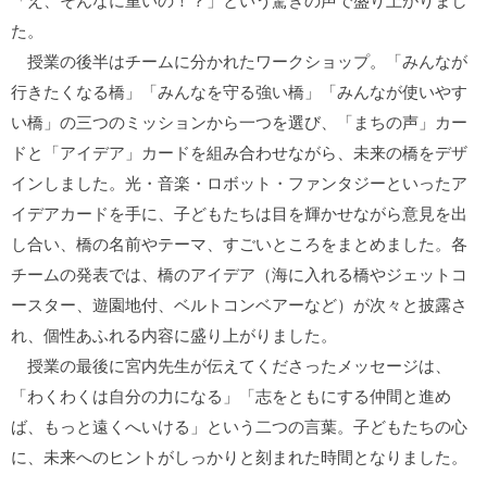
「え、そんなに重いの！？」という驚きの声で盛り上がりまし
た。
授業の後半はチームに分かれたワークショップ。「みんなが
行きたくなる橋」「みんなを守る強い橋」「みんなが使いやす
い橋」の三つのミッションから一つを選び、「まちの声」カー
ドと「アイデア」カードを組み合わせながら、未来の橋をデザ
インしました。光・音楽・ロボット・ファンタジーといったア
イデアカードを手に、子どもたちは目を輝かせながら意見を出
し合い、橋の名前やテーマ、すごいところをまとめました。各
チームの発表では、橋のアイデア（海に入れる橋やジェットコ
ースター、遊園地付、ベルトコンベアーなど）が次々と披露さ
れ、個性あふれる内容に盛り上がりました。
授業の最後に宮内先生が伝えてくださったメッセージは、
「わくわくは自分の力になる」「志をともにする仲間と進め
ば、もっと遠くへいける」という二つの言葉。子どもたちの心
に、未来へのヒントがしっかりと刻まれた時間となりました。