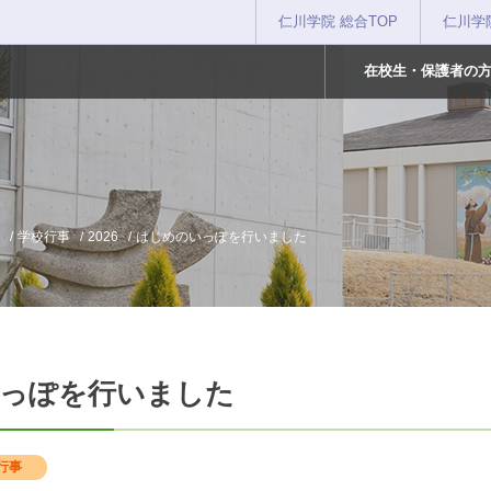
仁川学院 総合TOP
仁川学
在校生・保護者の
学校行事
2026
はじめのいっぽを行いました
っぽを行いました
行事