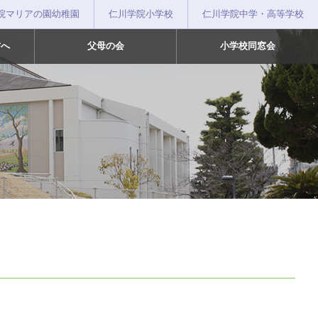
院マリアの園幼稚園
仁川学院小学校
仁川学院中学・高等学校
方へ
父母の会
小学校同窓会