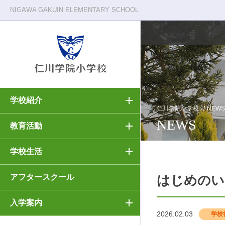
NIGAWA GAKUIN ELEMENTARY SCHOOL
学校紹介
校長メッセージ
年間行事
入試情報
仁川学院小学校
NEWS
NEWS
力
教育活動
建学の精神 + 教育原理
制服紹介
入試要項
愛
学校生活
施設・環境
転・編入
思慮分別
アフタースクール
はじめのい
セキュリティについて
説明会・公開行事
入学案内
理数教育
小学校の一日
学費・諸経費
2026.02.03
学校