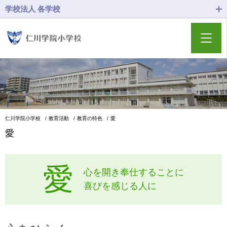
学校法人 各学校
仁川学院小学校
教育活動
教育の特色
愛
愛
愛
心を開き奉仕することに
喜びを感じる人に