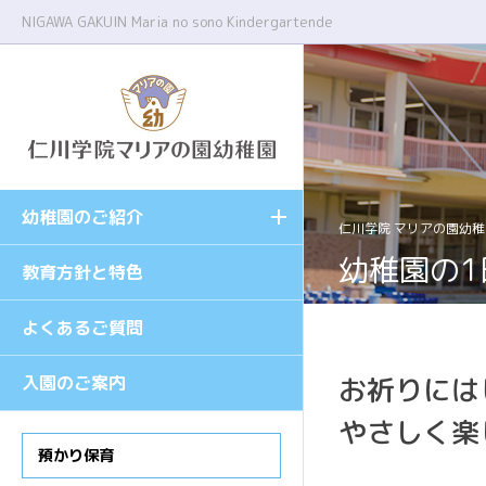
NIGAWA GAKUIN Maria no sono Kindergartende
幼稚園のご紹介
園長メッセージ
仁川学院 マリアの園幼稚
幼稚園の1
教育方針と特色
施設案内
よくあるご質問
幼稚園の1日
お祈りには
入園のご案内
課外授業
やさしく楽
年間行事
預かり保育