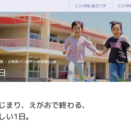
仁川学院 総合TOP
仁川学
園
幼稚園のご紹介
幼稚園の1日
日
じまり、えがおで終わる、
しい1日。