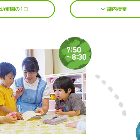
幼稚園の1日
課内授業